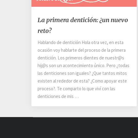
La
La primera dentición: ¿un nuevo
primera
dentición:
reto?
¿un
Hablando de dentición Hola otra vez, en esta
nuevo
reto?
ocasión voy hablarte del proceso de la primera
dentición. Los primeros dientes de nuestr@s
hij@s son un acontecimiento único. Pero ¿todas
las denticiones son iguales? ¿Que tantos mitos
existen al rededor de esta? ¿Como apoyar este
proceso?. Te comparto lo que viví con las
denticiones de mis …