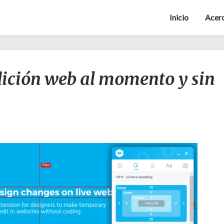
Inicio
Acerc
Visual
edición web al momento y sin
Inspector,
edición
web
al
momento
y
sin
código